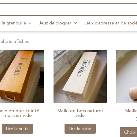
 la grenouille
Jeux de croquet
Jeux d’adresse et de soci
sultats affichés
alle en bois teinté
Malle en bois naturel
Maill
merisier vide
vide
Lire la suite
Lire la suite
Choix