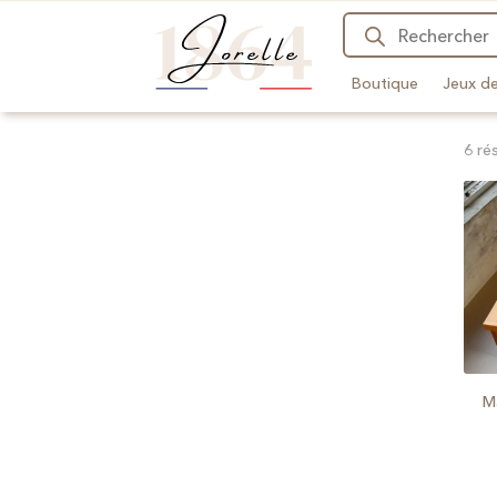
Recherche
de
produits
Boutique
Jeux de
6 ré
M