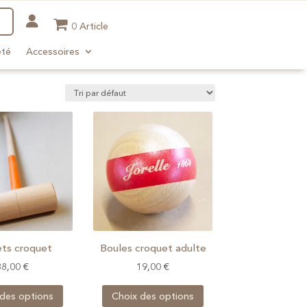
0 Article
été
Accessoires
ets croquet
Boules croquet adulte
38,00
€
19,00
€
Ce
Ce
 des options
Choix des options
produit
produit