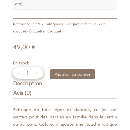
cm)
Référence :
1270
Catégories :
Croquet enfant
,
Jeux de
croquet
Étiquette :
Croquet
49,00
€
En stock
quantité
Ajouter au panier
de
Description
Jeu
de
Avis (0)
croquet
d'initiation
Fabriqué en bois léger et durable, ce jeu est
parfait pour des parties en famille dans le jardin
ou au parc. Coloré, il ajoute une touche ludique