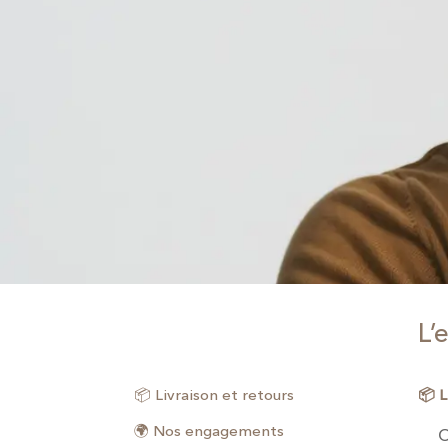
L’
📦 Livraison et retours
📦 
🌍 Nos engagements
O