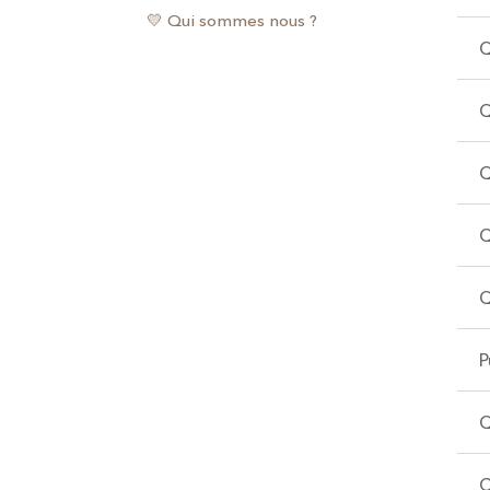
💛 Qui sommes nous ?
Q
Q
Q
Q
Q
P
Q
C