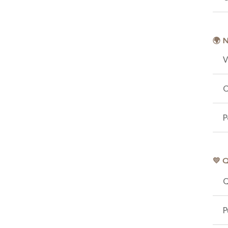
🌍 
V
C
P
💛 
Q
P