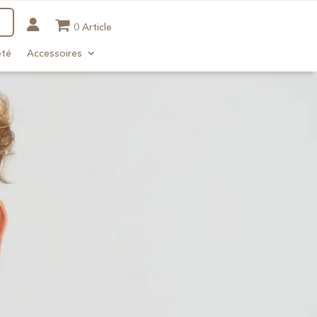
0 Article
été
Accessoires