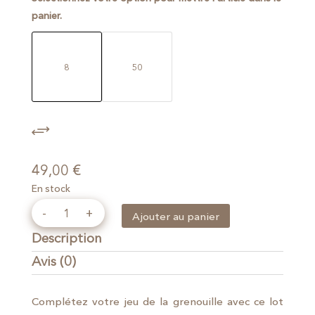
49,00 €
panier.
à
216,00 €
8
50
49,00
€
En stock
quantité
Ajouter au panier
de
Description
Palets
en
Avis (0)
fonte
Complétez votre jeu de la grenouille avec ce lot