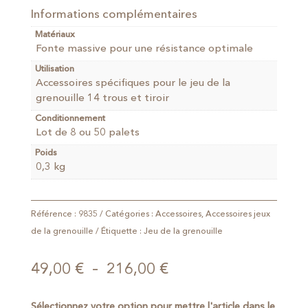
Informations complémentaires
Matériaux
Fonte massive pour une résistance optimale
Utilisation
Accessoires spécifiques pour le jeu de la
grenouille 14 trous et tiroir
Conditionnement
Lot de 8 ou 50 palets
Poids
0,3 kg
Référence :
9835
Catégories :
Accessoires
,
Accessoires jeux
de la grenouille
Étiquette :
Jeu de la grenouille
Plage
49,00
€
–
216,00
€
de
prix :
Sélectionnez votre option pour mettre l'article dans le